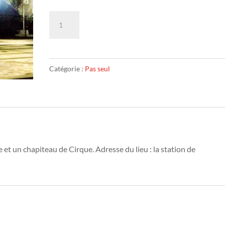
quantité
Ajouter au panier
de
Le
cabanon
Catégorie :
Pas seul
rouge
et un chapiteau de Cirque. Adresse du lieu : la station de