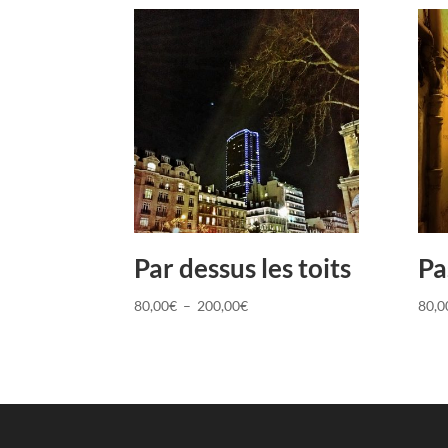
Par dessus les toits
Pa
Plage
80,00
€
–
200,00
€
80,0
de
prix :
80,00€
à
200,00€