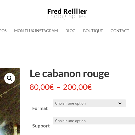
POS
MON FLUX INSTAGRAM
BLOG
BOUTIQUE
CONTACT
Le cabanon rouge
Plage
80,00
€
–
200,00
€
de
prix :
Format
80,00€
à
Support
200,00€