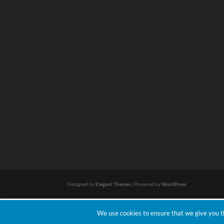
Designed by
Elegant Themes
| Powered by
WordPress
We use cookies to ensure that we give you the