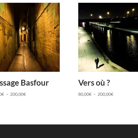
ssage Basfour
Vers où ?
Plage
Plage
0
€
–
200,00
€
80,00
€
–
200,00
€
de
de
prix :
prix :
80,00€
80,00€
à
à
200,00€
200,00€